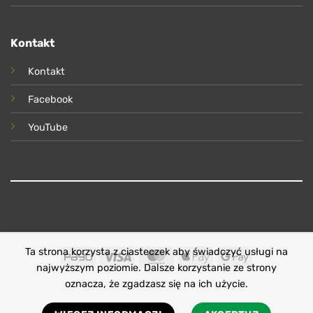
Kontakt
Kontakt
Facebook
YouTube
Ta strona korzysta z ciasteczek aby świadczyć usługi na
PayU
Visa
MasterCard
Apple
Google
najwyższym poziomie. Dalsze korzystanie ze strony
Pay
Pay
oznacza, że zgadzasz się na ich użycie.