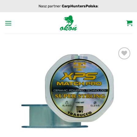
Przewiń
Nasz partner
CarpHuntersPolska
:
do
zawartości
Add to
wishlist