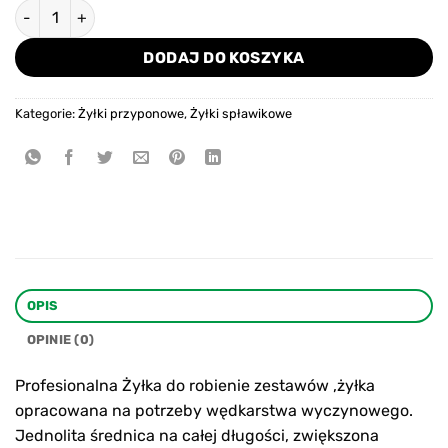
ilość Żyłka Trabucco XPS T-FORCE MATCH PRO 0,148 mm -10
DODAJ DO KOSZYKA
Kategorie:
Żyłki przyponowe
,
Żyłki spławikowe
OPIS
OPINIE (0)
Profesionalna Żyłka do robienie zestawów ,żyłka
opracowana na potrzeby wędkarstwa wyczynowego.
Jednolita średnica na całej długości, zwiększona