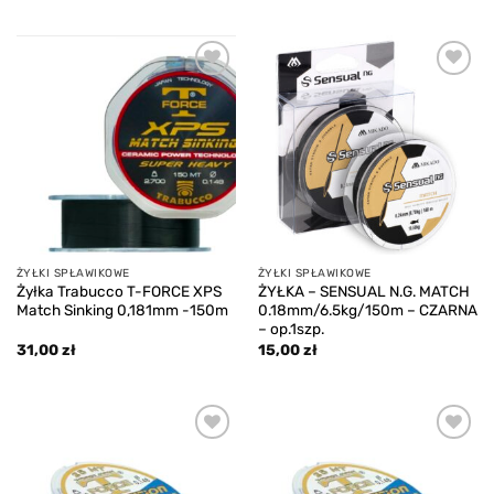
Add to
Add to
wishlist
wishlist
ŻYŁKI SPŁAWIKOWE
ŻYŁKI SPŁAWIKOWE
Żyłka Trabucco T-FORCE XPS
ŻYŁKA – SENSUAL N.G. MATCH
Match Sinking 0,181mm -150m
0.18mm/6.5kg/150m – CZARNA
– op.1szp.
31,00
zł
15,00
zł
Add to
Add to
wishlist
wishlist