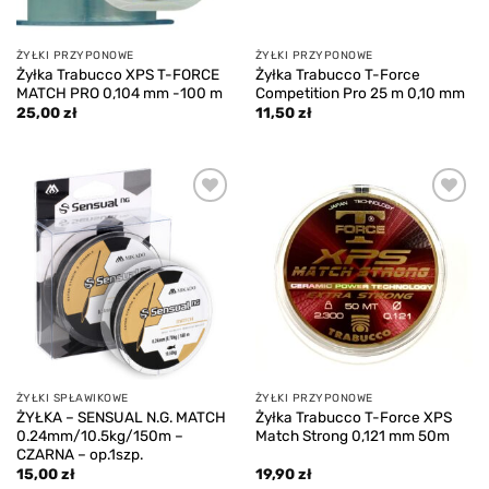
ŻYŁKI PRZYPONOWE
ŻYŁKI PRZYPONOWE
Żyłka Trabucco XPS T-FORCE
Żyłka Trabucco T-Force
MATCH PRO 0,104 mm -100 m
Competition Pro 25 m 0,10 mm
25,00
zł
11,50
zł
Add to
Add to
wishlist
wishlist
ŻYŁKI SPŁAWIKOWE
ŻYŁKI PRZYPONOWE
ŻYŁKA – SENSUAL N.G. MATCH
Żyłka Trabucco T-Force XPS
0.24mm/10.5kg/150m –
Match Strong 0,121 mm 50m
CZARNA – op.1szp.
15,00
zł
19,90
zł