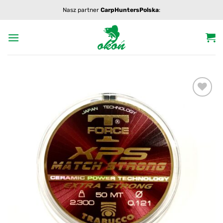
Przewiń
Nasz partner
CarpHuntersPolska
:
do
zawartości
Add to
wishlist