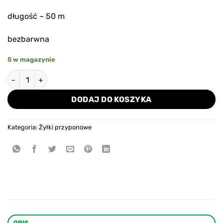
długość – 50 m
bezbarwna
5 w magazynie
ilość Żyłka Trabucco T-Force XPS Match Strong 0,072 mm 5
DODAJ DO KOSZYKA
Kategoria:
Żyłki przyponowe
OPIS