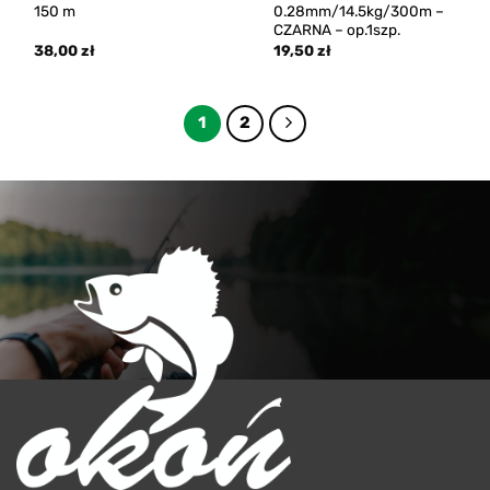
150 m
0.28mm/14.5kg/300m –
CZARNA – op.1szp.
38,00
zł
19,50
zł
1
2