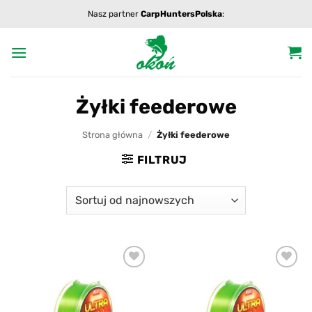
Przewiń
Nasz partner
CarpHuntersPolska
:
do
zawartości
Żyłki feederowe
Strona główna
/
Żyłki feederowe
FILTRUJ
Add to
Add to
wishlist
wishlist