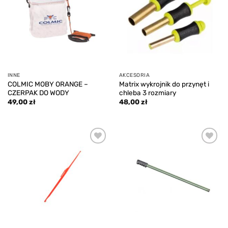
INNE
AKCESORIA
COLMIC MOBY ORANGE –
Matrix wykrojnik do przynęt i
CZERPAK DO WODY
chleba 3 rozmiary
49,00
zł
48,00
zł
Add to
Add to
wishlist
wishlist