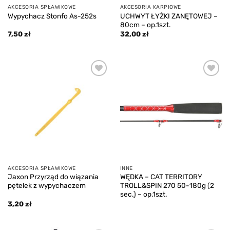
AKCESORIA SPŁAWIKOWE
AKCESORIA KARPIOWE
UCHWYT ŁYŻKI ZANĘTOWEJ –
Wypychacz Stonfo As-252s
80cm – op.1szt.
7,50
zł
32,00
zł
Add to
Add to
wishlist
wishlist
AKCESORIA SPŁAWIKOWE
INNE
Jaxon Przyrząd do wiązania
WĘDKA – CAT TERRITORY
pętelek z wypychaczem
TROLL&SPIN 270 50-180g (2
sec.) – op.1szt.
3,20
zł