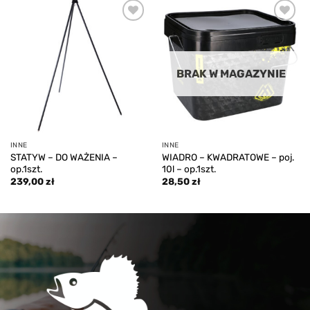
Add to
Add to
wishlist
wishlist
BRAK W MAGAZYNIE
INNE
INNE
STATYW – DO WAŻENIA –
WIADRO – KWADRATOWE – poj.
op.1szt.
10l – op.1szt.
239,00
zł
28,50
zł