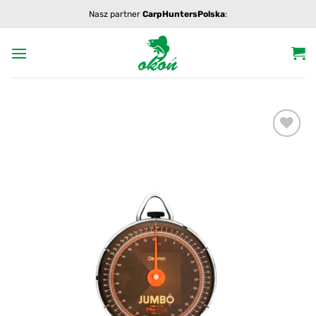
Przewiń
Nasz partner
CarpHuntersPolska
:
do
zawartości
Add to
wishlist