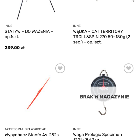
INNE
INNE
STATYW – DO WAŻENIA –
WĘDKA – CAT TERRITORY
op.1szt.
TROLL&SPIN 270 50-180g (2
sec.) – op.1szt.
239,00
zł
Add to
Add to
wishlist
wishlist
BRAK W MAGAZYNIE
AKCESORIA SPŁAWIKOWE
INNE
Waga Prologic Specimen
Wypychacz Stonfo As-252s
120lb/54,2kg