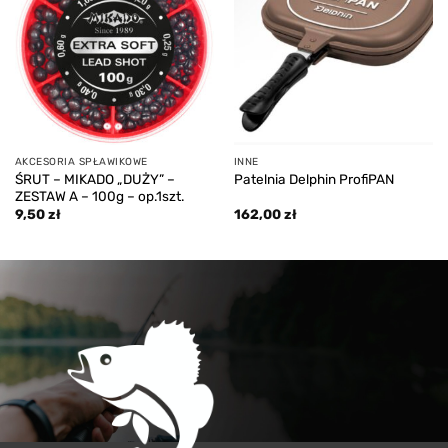
wishlist
wishlist
AKCESORIA SPŁAWIKOWE
INNE
ŚRUT – MIKADO „DUŻY” –
Patelnia Delphin ProfiPAN
ZESTAW A – 100g – op.1szt.
9,50
zł
162,00
zł