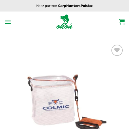
Przewiń
Nasz partner
CarpHuntersPolska
:
do
zawartości
Add to
wishlist