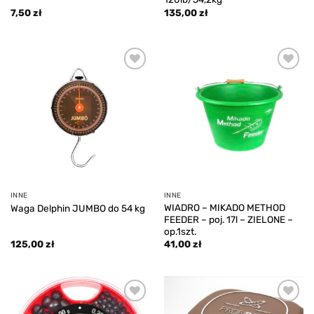
7,50
zł
135,00
zł
Add to
Add to
wishlist
wishlist
INNE
INNE
WIADRO – MIKADO METHOD
Waga Delphin JUMBO do 54 kg
FEEDER – poj. 17l – ZIELONE –
op.1szt.
125,00
zł
41,00
zł
Add to
Add to