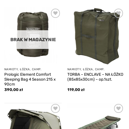
Add to
Add to
wishlist
wishlist
BRAK W MAGAZYNIE
NAMIOTY, ŁÓŻKA, CAMP.
NAMIOTY, ŁÓŻKA, CAMP.
Prologic Element Comfort
TORBA – ENCLAVE – NA ŁÓŻKO
Sleeping Bag 4 Season 215 x
(85x85x30cm) – op.1szt.
90cm
390,00
zł
119,00
zł
Add to
Add to
wishlist
wishlist