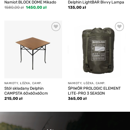
Namiot BLOCK DOME Mikado
Delphin LightBAR Bivvy Lampa
Pierwotna
Aktualna
1580,00
zł
1450,00
zł
135,00
zł
cena
cena
wynosiła:
wynosi:
1580,00 zł.
1450,00 zł.
Add to
Add to
wishlist
wishlist
NAMIOTY, ŁÓŻKA, CAMP.
NAMIOTY, ŁÓŻKA, CAMP.
Stół składany Delphin
ŚPIWÓR PROLOGIC ELEMENT
CAMPSTA 60x60x60cm
LITE-PRO 3 SEASON
215,00
zł
365,00
zł