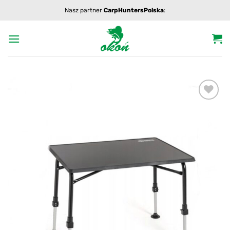
Przewiń
Nasz partner
CarpHuntersPolska
:
do
zawartości
Add to
wishlist