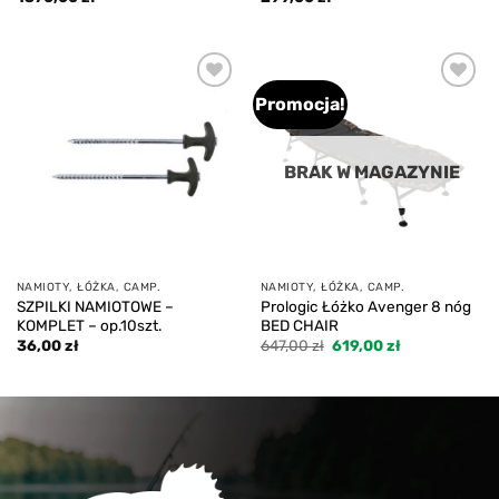
Promocja!
Add to
Add to
wishlist
wishlist
BRAK W MAGAZYNIE
NAMIOTY, ŁÓŻKA, CAMP.
NAMIOTY, ŁÓŻKA, CAMP.
SZPILKI NAMIOTOWE –
Prologic Łóżko Avenger 8 nóg
KOMPLET – op.10szt.
BED CHAIR
Pierwotna
Aktualna
36,00
zł
647,00
zł
619,00
zł
cena
cena
wynosiła:
wynosi:
647,00 zł.
619,00 zł.