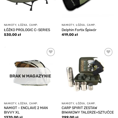
NAMIOTY, ŁÓŻKA, CAMP.
NAMIOTY, ŁÓŻKA, CAMP.
ŁÓŻKO PROLOGIC C-SERIES
Delphin Fortix Śpiwór
530,00
zł
419,00
zł
Add to
Add to
wishlist
wishlist
BRAK W MAGAZYNIE
NAMIOTY, ŁÓŻKA, CAMP.
NAMIOTY, ŁÓŻKA, CAMP.
NAMIOT – ENCLAVE 2 MAN
CARP SPIRIT ZESTAW
BIVVY XL
BIWAKOWY TALERZE+SZTUĆCE
1370,00
zł
299,00
zł