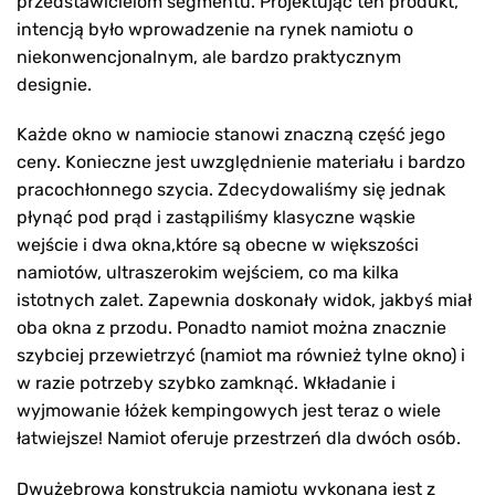
przedstawicielom segmentu. Projektując ten produkt,
intencją było wprowadzenie na rynek namiotu o
niekonwencjonalnym, ale bardzo praktycznym
designie.
Każde okno w namiocie stanowi znaczną część jego
ceny. Konieczne jest uwzględnienie materiału i bardzo
pracochłonnego szycia. Zdecydowaliśmy się jednak
płynąć pod prąd i zastąpiliśmy klasyczne wąskie
wejście i dwa okna,które są obecne w większości
namiotów, ultraszerokim wejściem, co ma kilka
istotnych zalet. Zapewnia doskonały widok, jakbyś miał
oba okna z przodu. Ponadto namiot można znacznie
szybciej przewietrzyć (namiot ma również tylne okno) i
w razie potrzeby szybko zamknąć. Wkładanie i
wyjmowanie łóżek kempingowych jest teraz o wiele
łatwiejsze! Namiot oferuje przestrzeń dla dwóch osób.
Dwużebrowa konstrukcja namiotu wykonana jest z