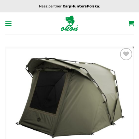
Przewiń
Nasz partner
CarpHuntersPolska
:
do
zawartości
Add to
wishlist