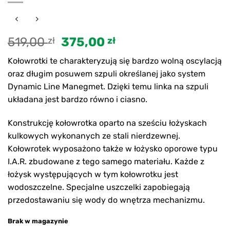
Pierwotna
Aktualna
519,00
zł
375,00
zł
cena
cena
Kołowrotki te charakteryzują się bardzo wolną oscylacją
wynosiła:
wynosi:
oraz długim posuwem szpuli określanej jako system
519,00 zł.
375,00 zł.
Dynamic Line Manegmet. Dzięki temu linka na szpuli
układana jest bardzo równo i ciasno.
Konstrukcję kołowrotka oparto na sześciu łożyskach
kulkowych wykonanych ze stali nierdzewnej.
Kołowrotek wyposażono także w łożysko oporowe typu
I.A.R. zbudowane z tego samego materiału. Każde z
łożysk występujących w tym kołowrotku jest
wodoszczelne. Specjalne uszczelki zapobiegają
przedostawaniu się wody do wnętrza mechanizmu.
Brak w magazynie