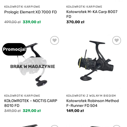
KOŁOWROTKI KARPIOWE
KOŁOWROTKI KARPIOWE
Kołowrotek M-KA Carp 8007
Prologic Element XD 7000 FD
FD
Pierwotna
Aktualna
499,00
zł
339,00
zł
370,00
zł
cena
cena
wynosiła:
wynosi:
499,00 zł.
339,00 zł.
Promocja!
Add to
Add to
wishlist
wishlist
BRAK W MAGAZYNIE
KOŁOWROTKI KARPIOWE
KOŁOWROTKI Z WOLNYM BIEGIEM
KOŁOWROTEK – NOCTIS CARP
Kołowrotek Robinson Method
8010 FD
F-Runner FD 504
Pierwotna
Aktualna
349,00
zł
329,00
zł
149,00
zł
cena
cena
wynosiła:
wynosi:
349,00 zł.
329,00 zł.