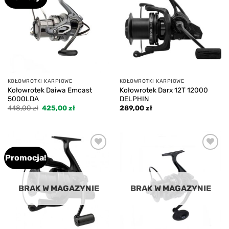
wishlist
wishlist
KOŁOWROTKI KARPIOWE
KOŁOWROTKI KARPIOWE
Kołowrotek Daiwa Emcast
Kołowrotek Darx 12T 12000
5000LDA
DELPHIN
Pierwotna
Aktualna
448,00
zł
425,00
zł
289,00
zł
cena
cena
wynosiła:
wynosi:
448,00 zł.
425,00 zł.
Promocja!
Add to
Add to
wishlist
wishlist
BRAK W MAGAZYNIE
BRAK W MAGAZYNIE