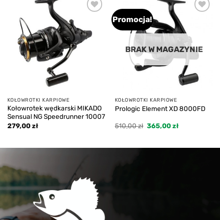
Promocja!
Add to
Add to
wishlist
wishlist
BRAK W MAGAZYNIE
KOŁOWROTKI KARPIOWE
KOŁOWROTKI KARPIOWE
Kołowrotek wędkarski MIKADO
Prologic Element XD 8000FD
Sensual NG Speedrunner 10007
Pierwotna
Aktualna
279,00
zł
510,00
zł
365,00
zł
cena
cena
wynosiła:
wynosi:
510,00 zł.
365,00 zł.