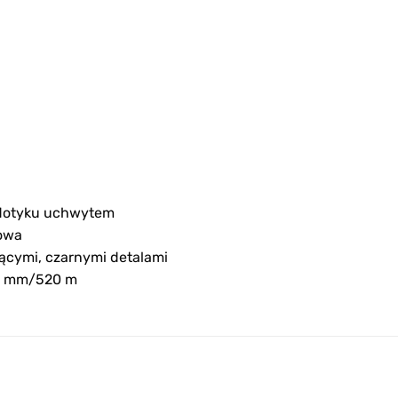
 dotyku uchwytem
iowa
zącymi, czarnymi detalami
,3 mm/520 m