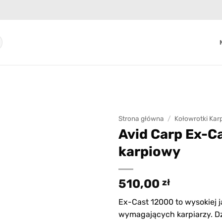
Strona główna
/
Kołowrotki Kar
Avid Carp Ex-C
Add to
karpiowy
wishlist
510,00
zł
Ex-Cast 12000 to wysokiej j
wymagających karpiarzy. Dzi