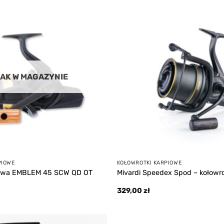
Add to
wishlist
AK W MAGAZYNIE
PIOWE
KOŁOWROTKI KARPIOWE
aiwa EMBLEM 45 SCW QD OT
Mivardi Speedex Spod – kołowr
329,00
zł