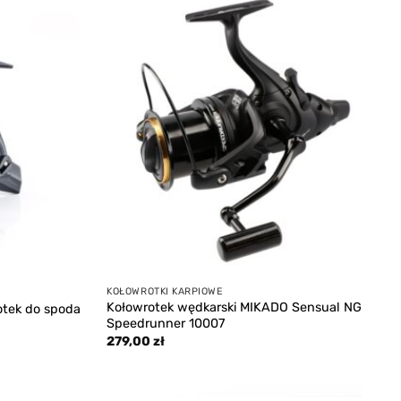
Add to
Add to
wishlist
wishlist
KOŁOWROTKI KARPIOWE
Kołowrotek wędkarski MIKADO Sensual NG
otek do spoda
Speedrunner 10007
279,00
zł