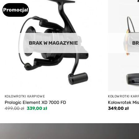
Promocja!
Add to
wishlist
BRAK W MAGAZYNIE
BR
KOŁOWROTKI KARPIOWE
KOŁOWROTKI KAR
Prologic Element XD 7000 FD
Kołowrotek Mis
Pierwotna
Aktualna
499,00
zł
339,00
zł
349,00
zł
cena
cena
wynosiła:
wynosi:
499,00 zł.
339,00 zł.