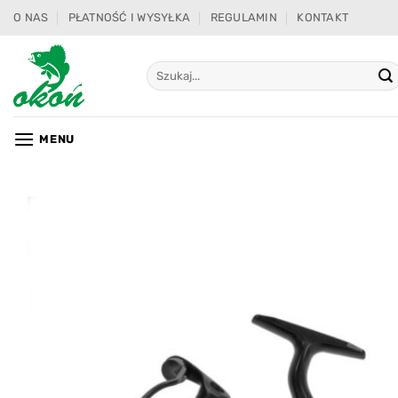
Przewiń
O NAS
PŁATNOŚĆ I WYSYŁKA
REGULAMIN
KONTAKT
do
zawartości
Szukaj:
MENU