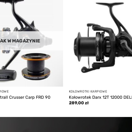
Add to
wishlist
AK W MAGAZYNIE
PIOWE
KOŁOWROTKI KARPIOWE
trall Crusser Carp FRD 90
Kołowrotek Darx 12T 12000 DE
289,00
zł