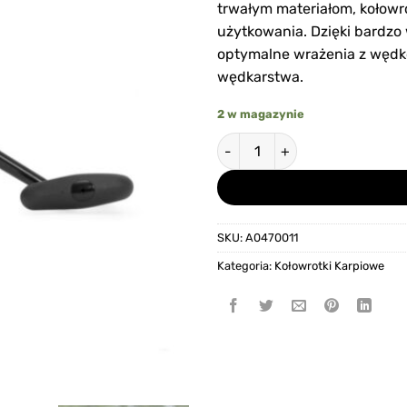
trwałym materiałom, kołowro
użytkowania. Dzięki bardzo w
optymalne wrażenia z węd
wędkarstwa.
2 w magazynie
ilość Avid Carp Ex-Cast 1200
SKU:
A0470011
Kategoria:
Kołowrotki Karpiowe