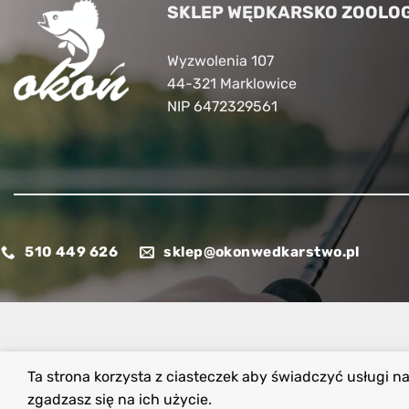
SKLEP WĘDKARSKO ZOOLOG
Wyzwolenia 107
44-321 Marklowice
NIP 6472329561
510 449 626
sklep@okonwedkarstwo.pl
Ta strona korzysta z ciasteczek aby świadczyć usługi n
zgadzasz się na ich użycie.