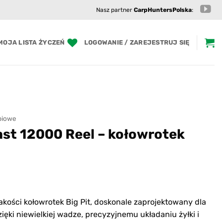
Nasz partner
CarpHuntersPolska
:
MOJA LISTA ŻYCZEŃ
LOGOWANIE / ZAREJESTRUJ SIĘ
piowe
ast 12000 Reel – kołowrotek
akości kołowrotek Big Pit, doskonale zaprojektowany dla
ęki niewielkiej wadze, precyzyjnemu układaniu żyłki i