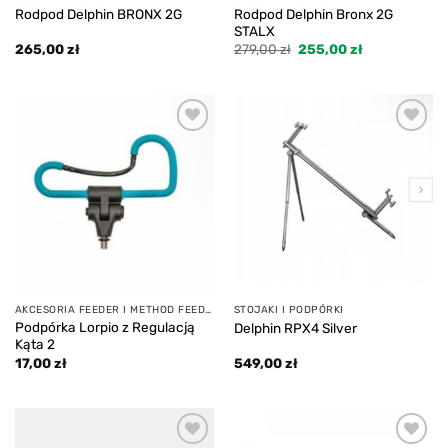
Rodpod Delphin Bronx 2G
Rodpod Delphin BRONX 2G
STALX
Pierwotna
Aktualna
265,00
zł
279,00
zł
255,00
zł
cena
cena
wynosiła:
wynosi:
279,00 zł.
255,00 zł.
Add to
Add to
wishlist
wishlist
AKCESORIA FEEDER I METHOD FEEDER
STOJAKI I PODPÓRKI
Podpórka Lorpio z Regulacją
Delphin RPX4 Silver
Kąta 2
17,00
zł
549,00
zł