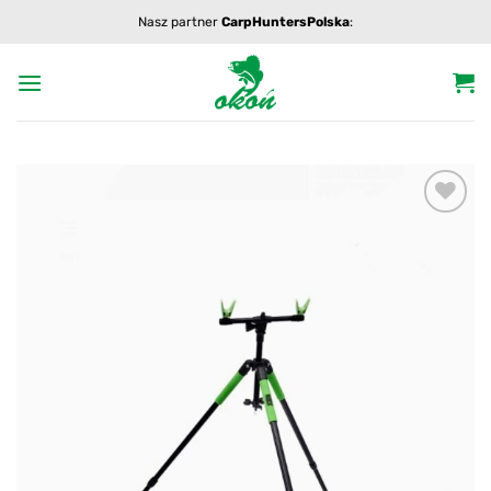
Przewiń
Nasz partner
CarpHuntersPolska
:
do
zawartości
Add to
wishlist