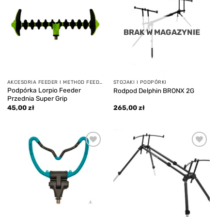
Add to
Add to
wishlist
wishlist
BRAK W MAGAZYNIE
AKCESORIA FEEDER I METHOD FEEDER
STOJAKI I PODPÓRKI
Podpórka Lorpio Feeder
Rodpod Delphin BRONX 2G
Przednia Super Grip
45,00
zł
265,00
zł
Add to
Add to
wishlist
wishlist