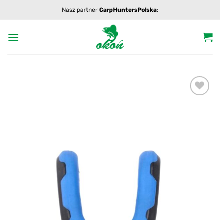
Przewiń
Nasz partner
CarpHuntersPolska
:
do
zawartości
Add to
wishlist