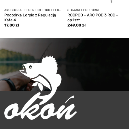
AKCESORIA FEEDER I METHOD FEEDER
STOJAKI I PODPÓRKI
Podpórka Lorpio z Regulacją
RODPOD – ARC POD 3 ROD –
Kąta 4
op.1szt.
17,00
zł
249,00
zł