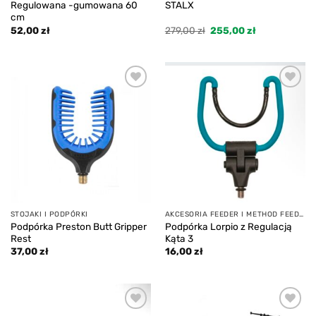
Regulowana -gumowana 60
STALX
cm
Pierwotna
Aktualna
52,00
zł
279,00
zł
255,00
zł
cena
cena
wynosiła:
wynosi:
279,00 zł.
255,00 zł.
Add to
Add to
wishlist
wishlist
STOJAKI I PODPÓRKI
AKCESORIA FEEDER I METHOD FEEDER
Podpórka Preston Butt Gripper
Podpórka Lorpio z Regulacją
Rest
Kąta 3
37,00
zł
16,00
zł