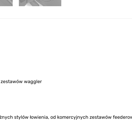
ch zestawów waggler
óżnych stylów łowienia, od komercyjnych zestawów feedero