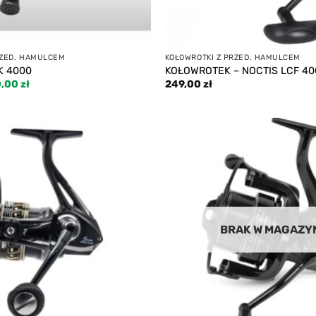
RZED. HAMULCEM
KOŁOWROTKI Z PRZED. HAMULCEM
K 4000
KOŁOWROTEK – NOCTIS LCF 40
rwotna
Aktualna
0,00
zł
249,00
zł
a
cena
siła:
wynosi:
00 zł.
420,00 zł.
Add to
wishlist
BRAK W MAGAZY