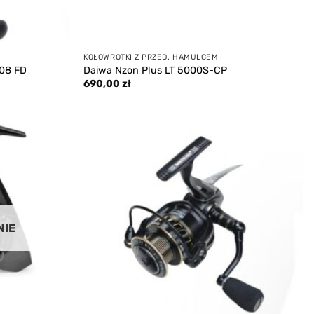
KOŁOWROTKI Z PRZED. HAMULCEM
08 FD
Daiwa Nzon Plus LT 5000S-CP
690,00
zł
Add to
Add to
wishlist
wishlist
NIE