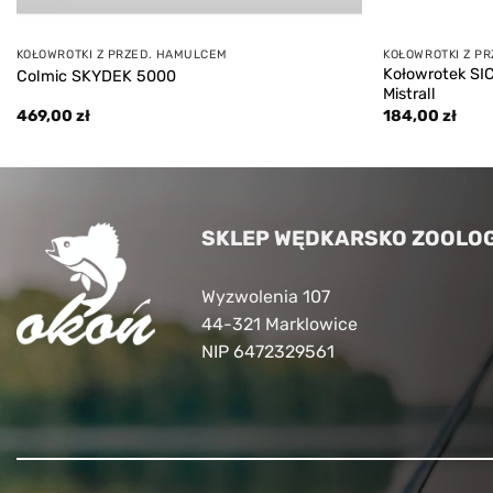
KOŁOWROTKI Z PRZED. HAMULCEM
KOŁOWROTKI Z P
Kołowrotek SI
Colmic SKYDEK 5000
Mistrall
469,00
zł
184,00
zł
SKLEP WĘDKARSKO ZOOLOG
Wyzwolenia 107
44-321 Marklowice
NIP 6472329561