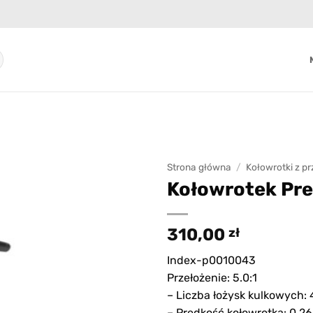
Strona główna
/
Kołowrotki z p
Kołowrotek Pre
Add to
wishlist
310,00
zł
Index-p0010043
Przełożenie: 5.0:1
– Liczba łożysk kulkowych: 
– Prędkość kołowrotka: 0,