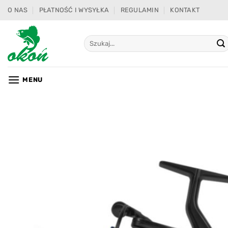
Przewiń
O NAS
PŁATNOŚĆ I WYSYŁKA
REGULAMIN
KONTAKT
do
zawartości
Szukaj:
MENU