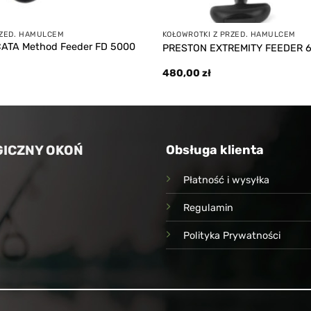
RZED. HAMULCEM
KOŁOWROTKI Z PRZED. HAMULCEM
CATA Method Feeder FD 5000
PRESTON EXTREMITY FEEDER 
480,00
zł
ICZNY OKOŃ
Obsługa klienta
Płatność i wysyłka
Regulamin
Polityka Prywatności