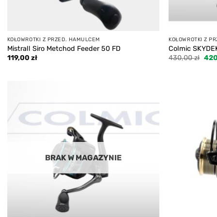
KOŁOWROTKI Z PRZED. HAMULCEM
KOŁOWROTKI Z P
Mistrall Siro Metchod Feeder 50 FD
Colmic SKYDE
Pie
119,00
zł
430,00
zł
42
cen
wyno
430,
Add to
wishlist
BRAK W MAGAZYNIE