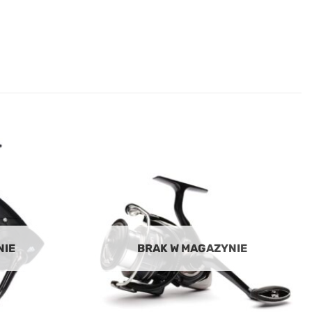
Add to
Add to
wishlist
wishlist
NIE
BRAK W MAGAZYNIE