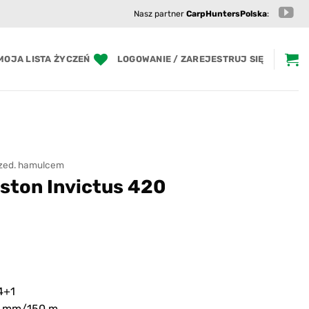
Nasz partner
CarpHuntersPolska
:
MOJA LISTA ŻYCZEŃ
LOGOWANIE / ZAREJESTRUJ SIĘ
rzed. hamulcem
ston Invictus 420
4+1
26 mm/150 m