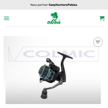
Przewiń
Nasz partner
CarpHuntersPolska
:
do
zawartości
Add to
wishlist