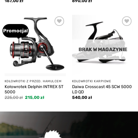
167,00
zł
690,00
zł
Promocja!
Add to
Add to
wishlist
wishlist
BRAK W MAGAZYNIE
KOŁOWROTKI Z PRZED. HAMULCEM
KOŁOWROTKI KARPIOWE
Kołowrotek Delphin INTREX 5T
Daiwa Crosscast 45 SCW 5000
5000
LD QD
Pierwotna
Aktualna
225,00
zł
215,00
zł
540,00
zł
cena
cena
wynosiła:
wynosi:
225,00 zł.
215,00 zł.