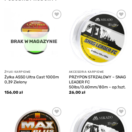
Add to
Add to
wishlist
wishlist
BRAK W MAGAZYNIE
ŻYŁKI KARPIOWE
AKCESORIA KARPIOWE
Żyłka ASSO Ultra Cast 1000m
PRZYPON STRZAŁOWY – SNAG
0,39 Zielony
LEADER FC
50lbs/0.60mm/80m – op.1szt.
156,00
zł
26,00
zł
Add to
Add to
wishlist
wishlist