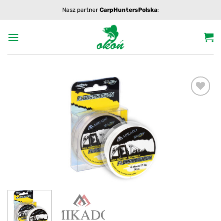
Przewiń
Nasz partner
CarpHuntersPolska
:
do
zawartości
Add to
wishlist