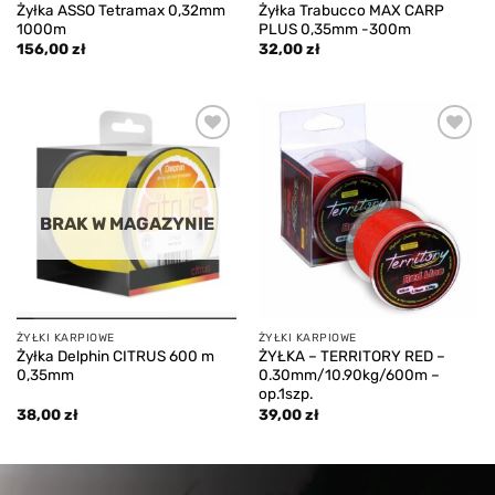
Żyłka ASSO Tetramax 0,32mm
Żyłka Trabucco MAX CARP
1000m
PLUS 0,35mm -300m
156,00
zł
32,00
zł
Add to
Add to
wishlist
wishlist
BRAK W MAGAZYNIE
ŻYŁKI KARPIOWE
ŻYŁKI KARPIOWE
Żyłka Delphin CITRUS 600 m
ŻYŁKA – TERRITORY RED –
0,35mm
0.30mm/10.90kg/600m –
op.1szp.
38,00
zł
39,00
zł