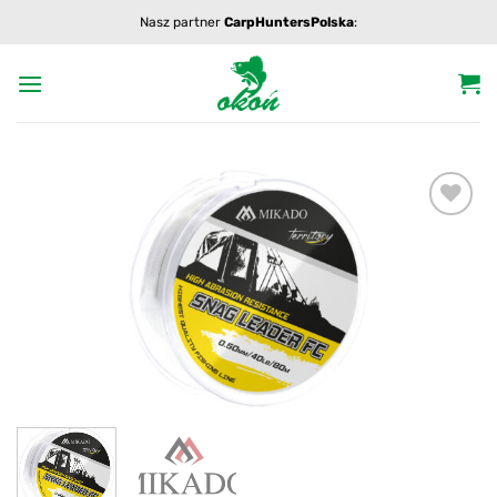
Przewiń
Nasz partner
CarpHuntersPolska
:
do
zawartości
Add to
wishlist