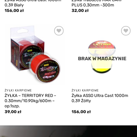
0,39 Biały
PLUS 0,30mm -300m
156,00
zł
32,00
zł
Add to
Add to
wishlist
wishlist
BRAK W MAGAZYNIE
ŻYŁKI KARPIOWE
ŻYŁKI KARPIOWE
ŻYŁKA – TERRITORY RED –
Żyłka ASSO Ultra Cast 1000m
0.30mm/10.90kg/600m –
0,39 Żółty
op.1szp.
39,00
zł
156,00
zł