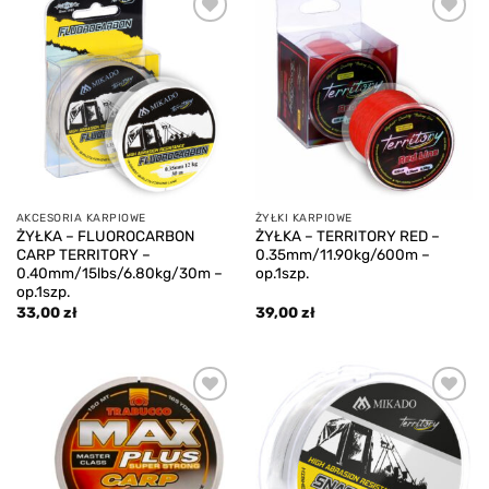
Add to
Add to
wishlist
wishlist
AKCESORIA KARPIOWE
ŻYŁKI KARPIOWE
ŻYŁKA – FLUOROCARBON
ŻYŁKA – TERRITORY RED –
CARP TERRITORY –
0.35mm/11.90kg/600m –
0.40mm/15lbs/6.80kg/30m –
op.1szp.
op.1szp.
33,00
zł
39,00
zł
Add to
Add to
wishlist
wishlist