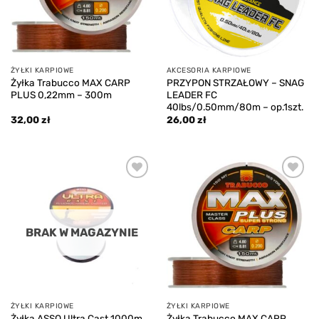
ŻYŁKI KARPIOWE
AKCESORIA KARPIOWE
Żyłka Trabucco MAX CARP
PRZYPON STRZAŁOWY – SNAG
PLUS 0,22mm – 300m
LEADER FC
40lbs/0.50mm/80m – op.1szt.
32,00
zł
26,00
zł
Add to
Add to
wishlist
wishlist
BRAK W MAGAZYNIE
ŻYŁKI KARPIOWE
ŻYŁKI KARPIOWE
Żyłka ASSO Ultra Cast 1000m
Żyłka Trabucco MAX CARP