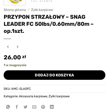
Strona główna
/
Żyłki karpiowe
PRZYPON STRZAŁOWY – SNAG
LEADER FC 50lbs/0.60mm/80m –
op.1szt.
26,00
zł
1 w magazynie
DODAJ DO KOSZYKA
SKU:
AMC-SL60FC
Kategorie:
Akcesoria karpiowe
,
Żyłki karpiowe