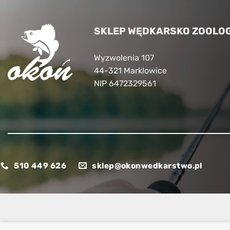
SKLEP WĘDKARSKO ZOOLOG
Wyzwolenia 107
44-321 Marklowice
NIP 6472329561
510 449 626
sklep@okonwedkarstwo.pl