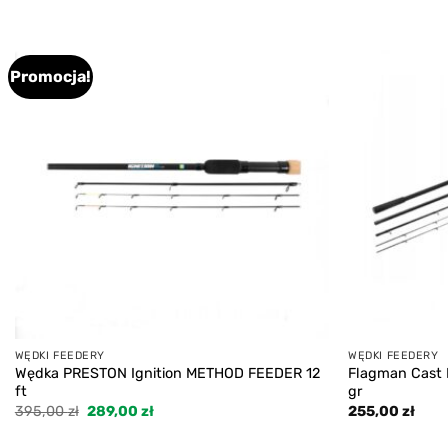
Promocja!
Add to
wishlist
WĘDKI FEEDERY
WĘDKI FEEDERY
Wędka PRESTON Ignition METHOD FEEDER 12
Flagman Cast M
ft
gr
Pierwotna
Aktualna
395,00
zł
289,00
zł
255,00
zł
cena
cena
wynosiła:
wynosi: