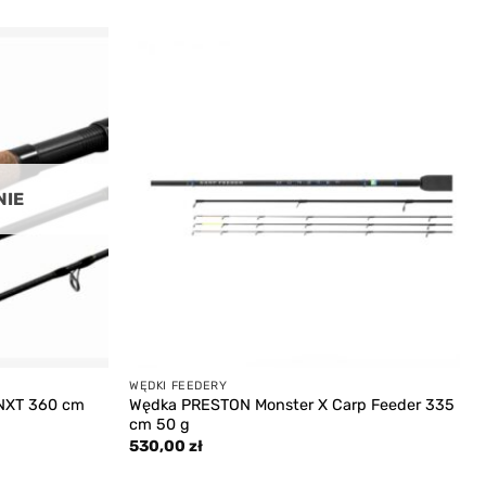
Add to
Add to
wishlist
wishlist
NIE
WĘDKI FEEDERY
 NXT 360 cm
Wędka PRESTON Monster X Carp Feeder 335
cm 50 g
530,00
zł