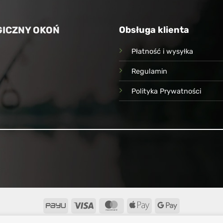
ICZNY OKOŃ
Obsługa klienta
Płatność i wysyłka
Regulamin
Polityka Prywatności
PayU
Visa
MasterCard
Apple
Google
Pay
Pay