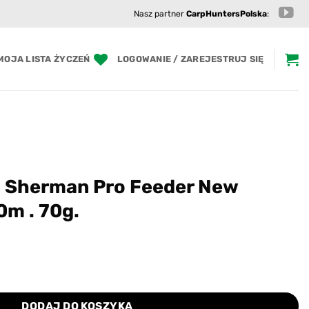
Nasz partner
CarpHuntersPolska
:
MOJA LISTA ŻYCZEŃ
LOGOWANIE / ZAREJESTRUJ SIĘ
 Sherman Pro Feeder New
0m . 70g.
DODAJ DO KOSZYKA