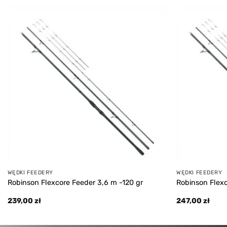
395,00 zł.
289,00 zł.
Add to
wishlist
WĘDKI FEEDERY
WĘDKI FEEDERY
Robinson Flexcore Feeder 3,6 m -120 gr
Robinson Flexc
239,00
zł
247,00
zł