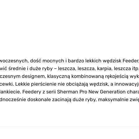
woczesnych, dość mocnych i bardzo lekkich wędzisk Feed
 średnie i duże ryby – leszcza, leszcza, karpia, leszcza itp
zesnym designem, klasyczną kombinowaną rękojeścią wykonan
cewki. Lekkie pierścienie nie obciążają wędzisk, a innowac
lankiecie. Feedery z serii Sherman Pro New Generation char
ednocześnie doskonale zacinają duże ryby, maksymalnie zw