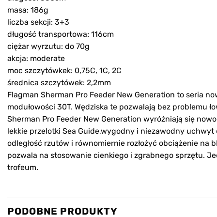
masa: 186g
liczba sekcji: 3+3
długość transportowa: 116cm
ciężar wyrzutu: do 70g
akcja: moderate
moc szczytówkek: 0,75C, 1C, 2C
średnica szczytówek: 2,2mm
Flagman Sherman Pro Feeder New Generation to seria no
modułowości 30T. Wędziska te pozwalają bez problemu łowić
Sherman Pro Feeder New Generation wyróżniają się nowoc
lekkie przelotki Sea Guide,wygodny i niezawodny uchwyt 
odległość rzutów i równomiernie rozłożyć obciążenie na b
pozwala na stosowanie cienkiego i zgrabnego sprzętu. J
trofeum.
PODOBNE PRODUKTY