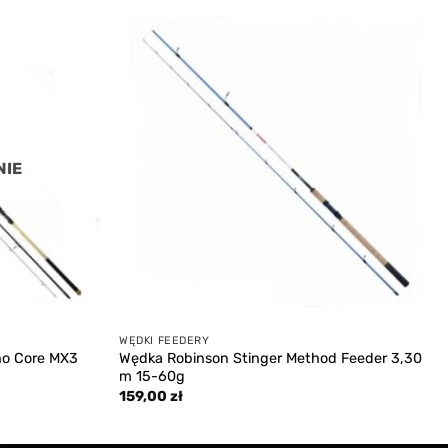
Add to
Add to
wishlist
wishlist
NIE
WĘDKI FEEDERY
o Core MX3
Wędka Robinson Stinger Method Feeder 3,30
m 15-60g
159,00
zł