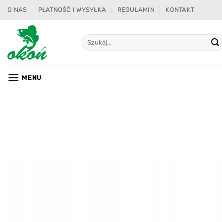
Przewiń
O NAS
PŁATNOŚĆ I WYSYŁKA
REGULAMIN
KONTAKT
do
zawartości
Szukaj:
MENU