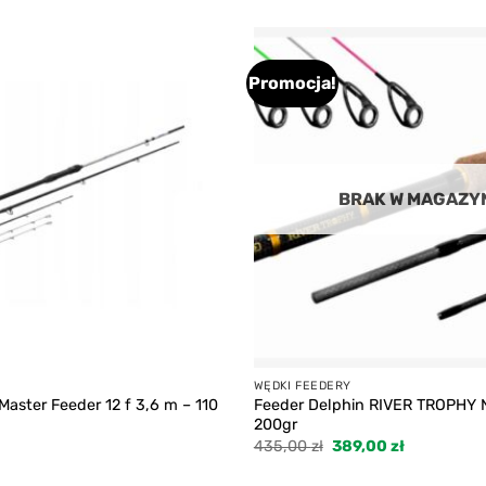
Promocja!
Add to
wishlist
BRAK W MAGAZY
WĘDKI FEEDERY
aster Feeder 12 f 3,6 m – 110
Feeder Delphin RIVER TROPHY
200gr
Pierwotna
Aktualna
435,00
zł
389,00
zł
cena
cena
wynosiła:
wynosi: