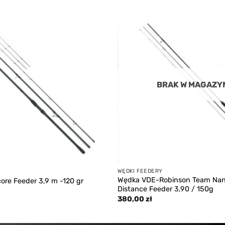
435,00 zł.
389,00 zł.
Add to
wishlist
BRAK W MAGAZY
WĘDKI FEEDERY
Wędka VDE-Robinson Team Nan
ore Feeder 3,9 m -120 gr
Distance Feeder 3,90 / 150g
380,00
zł