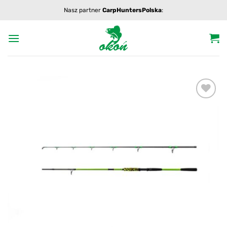
Przewiń
Nasz partner
CarpHuntersPolska
:
do
zawartości
Add to
wishlist