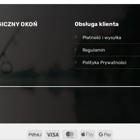
 zł.
44,00 zł.
ICZNY OKOŃ
Obsługa klienta
Płatność i wysyłka
Regulamin
Polityka Prywatności
PayU
Visa
MasterCard
Apple
Google