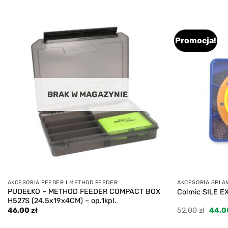
Promocja!
Add to
wishlist
BRAK W MAGAZYNIE
AKCESORIA FEEDER I METHOD FEEDER
AKCESORIA SPŁA
PUDEŁKO – METHOD FEEDER COMPACT BOX
Colmic SILE EX
H527S (24.5x19x4CM) – op.1kpl.
Pierw
46,00
zł
52,00
zł
44,
cena
wynos