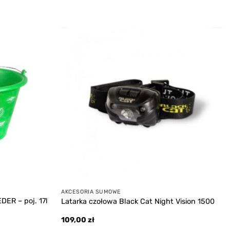
Add to
Add to
wishlist
wishlist
AKCESORIA SUMOWE
ER – poj. 17l
Latarka czołowa Black Cat Night Vision 1500
109,00
zł