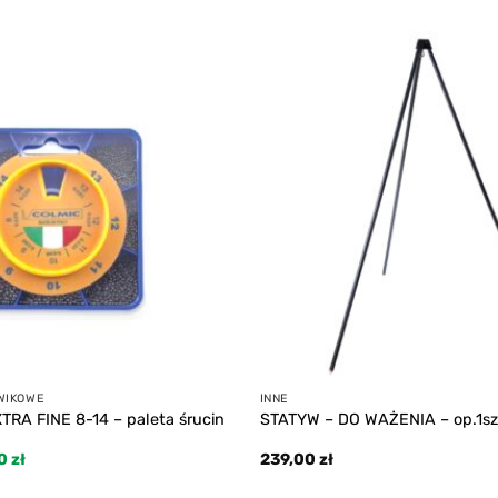
Add to
wishlist
WIKOWE
INNE
TRA FINE 8-14 – paleta śrucin
STATYW – DO WAŻENIA – op.1sz
otna
Aktualna
00
zł
239,00
zł
cena
iła:
wynosi: