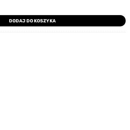
ier 21 cm obcęgi
DODAJ DO KOSZYKA