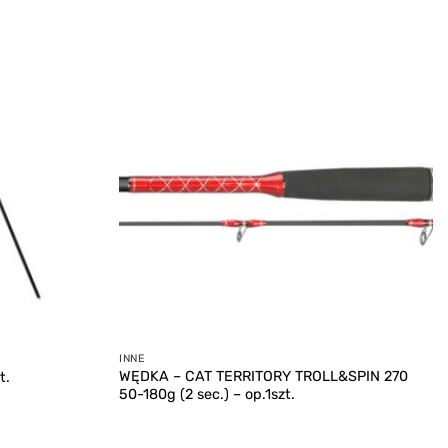
Add to
Add to
wishlist
wishlist
INNE
WĘDKA – CAT TERRITORY TROLL&SPIN 270
t.
50-180g (2 sec.) – op.1szt.