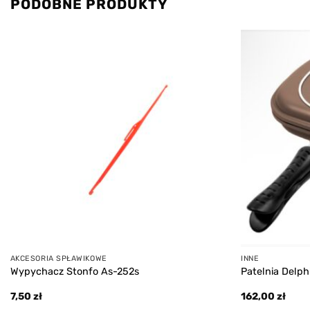
PODOBNE PRODUKTY
Add to
wishlist
AKCESORIA SPŁAWIKOWE
INNE
Wypychacz Stonfo As-252s
Patelnia Delph
7,50
zł
162,00
zł