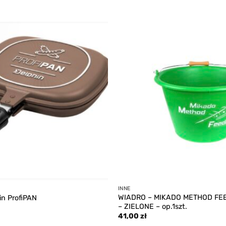
Add to
wishlist
INNE
WIADRO – MIKADO METHOD FEED
in ProfiPAN
– ZIELONE – op.1szt.
41,00
zł