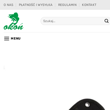
Przewiń
O NAS
PŁATNOŚĆ I WYSYŁKA
REGULAMIN
KONTAKT
do
zawartości
Szukaj:
MENU