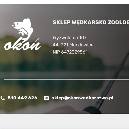
52,00
SKLEP WĘDKARSKO ZOOLOG
Wyzwolenia 107
44-321 Marklowice
NIP 6472329561
510 449 626
sklep@okonwedkarstwo.pl