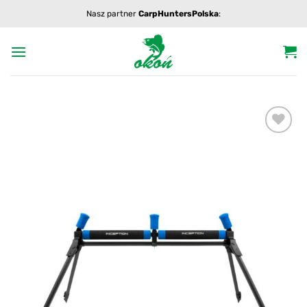
Przewiń
Nasz partner
CarpHuntersPolska
:
do
zawartości
Add to
wishlist