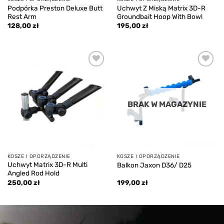
Podpórka Preston Deluxe Butt
Uchwyt Z Miską Matrix 3D-R
Rest Arm
Groundbait Hoop With Bowl
128,00
zł
195,00
zł
Add to
Add to
wishlist
wishlist
BRAK W MAGAZYNIE
KOSZE I OPORZĄDZENIE
KOSZE I OPORZĄDZENIE
Uchwyt Matrix 3D-R Multi
Balkon Jaxon D36/ D25
Angled Rod Hold
250,00
zł
199,00
zł