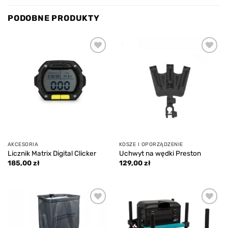
PODOBNE PRODUKTY
Add to
Add to
wishlist
wishlist
AKCESORIA
KOSZE I OPORZĄDZENIE
Licznik Matrix Digital Clicker
Uchwyt na wędki Preston
185,00
zł
129,00
zł
Add to
Add to
wishlist
wishlist