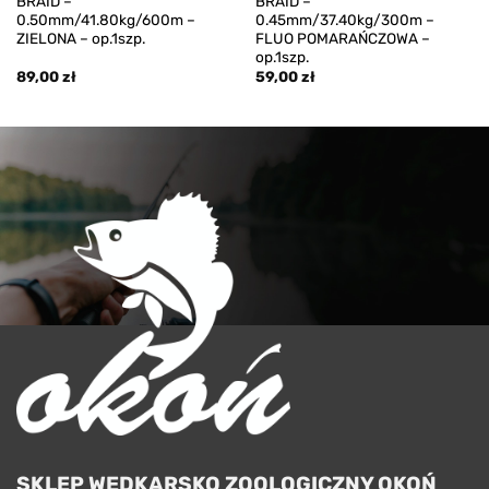
BRAID –
BRAID –
0.50mm/41.80kg/600m –
0.45mm/37.40kg/300m –
ZIELONA – op.1szp.
FLUO POMARAŃCZOWA –
op.1szp.
89,00
zł
59,00
zł
SKLEP WĘDKARSKO ZOOLOGICZNY OKOŃ