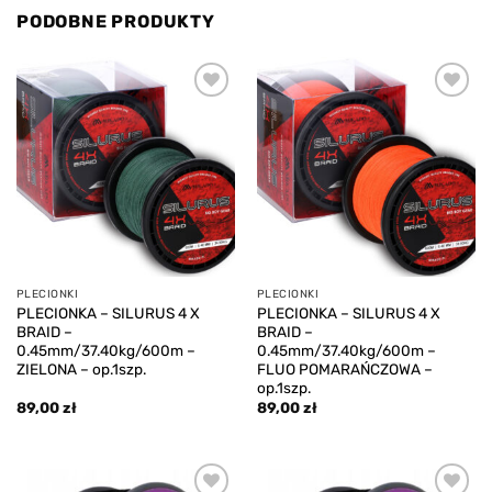
PODOBNE PRODUKTY
Add to
Add to
wishlist
wishlist
PLECIONKI
PLECIONKI
PLECIONKA – SILURUS 4 X
PLECIONKA – SILURUS 4 X
BRAID –
BRAID –
0.45mm/37.40kg/600m –
0.45mm/37.40kg/600m –
ZIELONA – op.1szp.
FLUO POMARAŃCZOWA –
op.1szp.
89,00
zł
89,00
zł