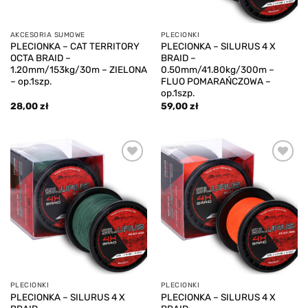
AKCESORIA SUMOWE
PLECIONKI
PLECIONKA – CAT TERRITORY
PLECIONKA – SILURUS 4 X
OCTA BRAID –
BRAID –
1.20mm/153kg/30m – ZIELONA
0.50mm/41.80kg/300m –
– op.1szp.
FLUO POMARAŃCZOWA –
op.1szp.
28,00
zł
59,00
zł
Add to
Add to
wishlist
wishlist
PLECIONKI
PLECIONKI
PLECIONKA – SILURUS 4 X
PLECIONKA – SILURUS 4 X