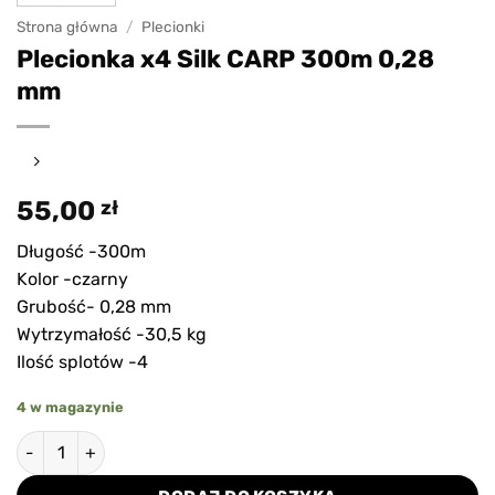
Strona główna
/
Plecionki
Plecionka x4 Silk CARP 300m 0,28
mm
55,00
zł
Długość -300m
Kolor -czarny
Grubość- 0,28 mm
Wytrzymałość -30,5 kg
Ilość splotów -4
4 w magazynie
ilość Plecionka x4 Silk CARP 300m 0,28 mm