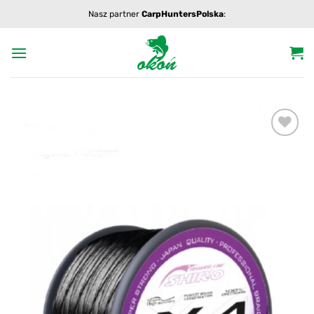
Przewiń
Nasz partner
CarpHuntersPolska
:
do
zawartości
Add to
wishlist