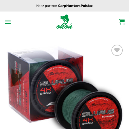
Przewiń
Nasz partner
CarpHuntersPolska
:
do
zawartości
Add to
wishlist