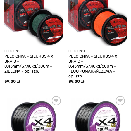
Add to
Add to
wishlist
wishlist
PLECIONKI
PLECIONKI
PLECIONKA – SILURUS 4 X
PLECIONKA – SILURUS 4 X
BRAID –
BRAID –
0.45mm/37.40kg/300m –
0.45mm/37.40kg/600m –
ZIELONA – op.1szp.
FLUO POMARAŃCZOWA –
op.1szp.
59,00
zł
89,00
zł
Add to
Add to
wishlist
wishlist