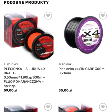
PODOBNE PRODUKTY
Add to
Add to
wishlist
wishlist
PLECIONKI
PLECIONKI
PLECIONKA – SILURUS 4 X
Plecionka x4 Silk CARP 300m
BRAID –
0,21mm
0.50mm/41.80kg/300m –
FLUO POMARAŃCZOWA –
op.1szp.
59,00
zł
55,00
zł