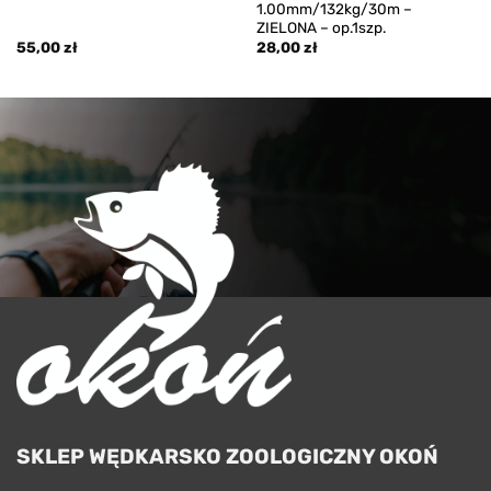
1.00mm/132kg/30m –
ZIELONA – op.1szp.
55,00
zł
28,00
zł
SKLEP WĘDKARSKO ZOOLOGICZNY OKOŃ