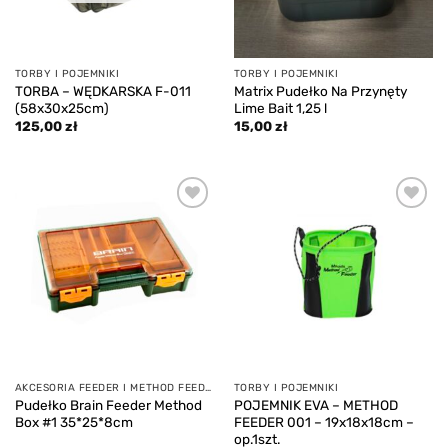
TORBY I POJEMNIKI
TORBY I POJEMNIKI
TORBA – WĘDKARSKA F-011
Matrix Pudełko Na Przynęty
(58x30x25cm)
Lime Bait 1,25 l
125,00
zł
15,00
zł
Add to
Add to
wishlist
wishlist
AKCESORIA FEEDER I METHOD FEEDER
TORBY I POJEMNIKI
Pudełko Brain Feeder Method
POJEMNIK EVA – METHOD
Box #1 35*25*8cm
FEEDER 001 – 19x18x18cm –
op.1szt.