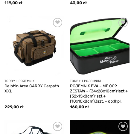
119,00
zł
43,00
zł
Add to
Add to
wishlist
wishlist
TORBY I POJEMNIKI
TORBY I POJEMNIKI
Delphin Area CARRY Carpath
POJEMNIK EVA – MF 009
XXL
ZESTAW – (34x28x10cm)1szt.+
(32x15x8cm)1szt.+
(10x10x8cm)3szt. – op.1kpl.
229,00
zł
160,00
zł