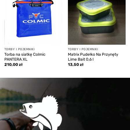
Add to
Add to
wishlist
wishlist
TORBY I POJEMNIKI
TORBY I POJEMNIKI
Torba na siatkę Colmic
Matrix Pudełko Na Przynęty
PANTERA XL
Lime Bait 0,6 l
210,00
zł
13,50
zł