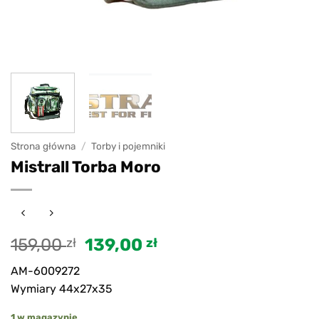
Strona główna
/
Torby i pojemniki
Mistrall Torba Moro
Pierwotna
Aktualna
159,00
zł
139,00
zł
cena
cena
AM-6009272
wynosiła:
wynosi:
Wymiary 44x27x35
159,00 zł.
139,00 zł.
1 w magazynie