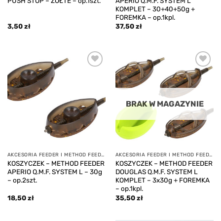
PUSH STOP – ŻÓŁTE – op.1szt.
APERIO Q.M.F. SYSTEM L
KOMPLET – 30+40+50g +
FOREMKA – op.1kpl.
3,50
zł
37,50
zł
Add to
Add to
wishlist
wishlist
BRAK W MAGAZYNIE
AKCESORIA FEEDER I METHOD FEEDER
AKCESORIA FEEDER I METHOD FEEDER
KOSZYCZEK – METHOD FEEDER
KOSZYCZEK – METHOD FEEDER
APERIO Q.M.F. SYSTEM L – 30g
DOUGLAS Q.M.F. SYSTEM L
– op.2szt.
KOMPLET – 3x30g + FOREMKA
– op.1kpl.
18,50
zł
35,50
zł