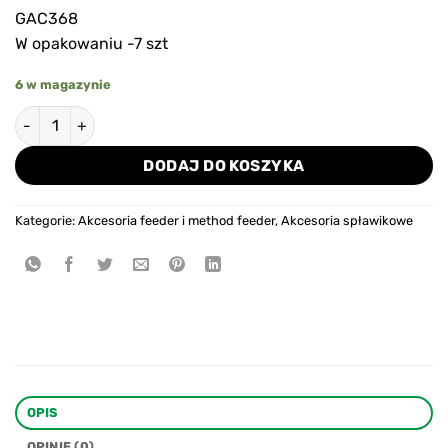
GAC368
W opakowaniu -7 szt
6 w magazynie
ilość Matrix łącznik z krętlikiem rozmiar 14
DODAJ DO KOSZYKA
Kategorie:
Akcesoria feeder i method feeder
,
Akcesoria spławikowe
OPIS
OPINIE (0)