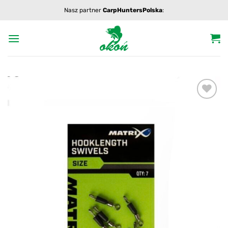
Przewiń
Nasz partner
CarpHuntersPolska
:
do
zawartości
Add to
wishlist