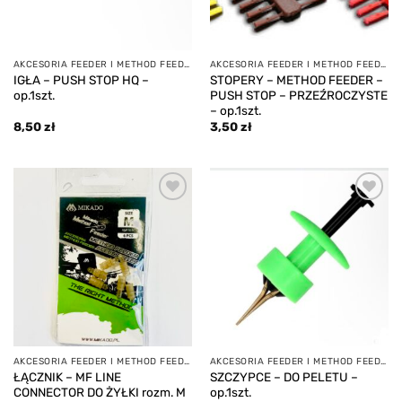
AKCESORIA FEEDER I METHOD FEEDER
AKCESORIA FEEDER I METHOD FEEDER
IGŁA – PUSH STOP HQ –
STOPERY – METHOD FEEDER –
op.1szt.
PUSH STOP – PRZEŹROCZYSTE
– op.1szt.
8,50
zł
3,50
zł
Add to
Add to
wishlist
wishlist
AKCESORIA FEEDER I METHOD FEEDER
AKCESORIA FEEDER I METHOD FEEDER
ŁĄCZNIK – MF LINE
SZCZYPCE – DO PELETU –
CONNECTOR DO ŻYŁKI rozm. M
op.1szt.