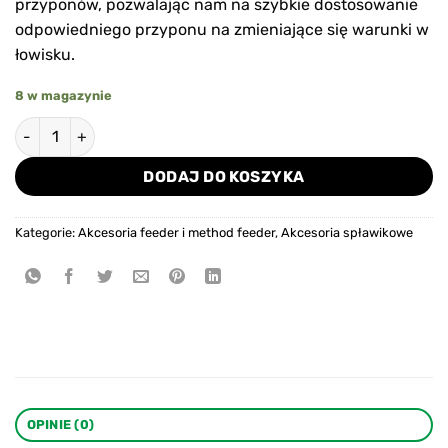
przyponów, pozwalając nam na szybkie dostosowanie
odpowiedniego przyponu na zmieniające się warunki w
łowisku.
8 w magazynie
ilość Łącznik do przyponów Mistrall QUICK CHANGE SWIVEL r
DODAJ DO KOSZYKA
Kategorie:
Akcesoria feeder i method feeder
,
Akcesoria spławikowe
OPINIE (0)