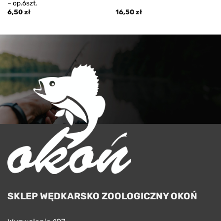
– op.6szt.
6,50
zł
16,50
zł
SKLEP WĘDKARSKO ZOOLOGICZNY OKOŃ