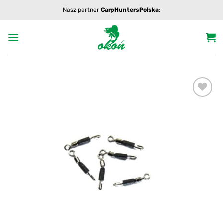
Przewiń
Nasz partner
CarpHuntersPolska
:
do
zawartości
Add to
wishlist