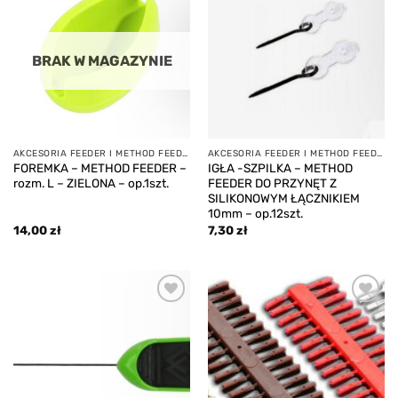
Add to
Add to
wishlist
wishlist
BRAK W MAGAZYNIE
AKCESORIA FEEDER I METHOD FEEDER
AKCESORIA FEEDER I METHOD FEEDER
FOREMKA – METHOD FEEDER –
IGŁA -SZPILKA – METHOD
rozm. L – ZIELONA – op.1szt.
FEEDER DO PRZYNĘT Z
SILIKONOWYM ŁĄCZNIKIEM
10mm – op.12szt.
14,00
zł
7,30
zł
Add to
Add to
wishlist
wishlist