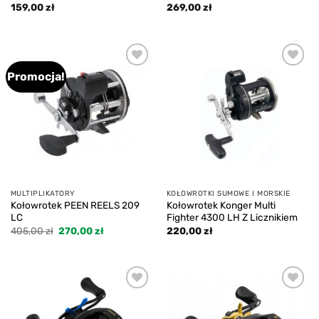
159,00
zł
269,00
zł
Promocja!
Add to
Add to
wishlist
wishlist
MULTIPLIKATORY
KOŁOWROTKI SUMOWE I MORSKIE
Kołowrotek PEEN REELS 209
Kołowrotek Konger Multi
LC
Fighter 4300 LH Z Licznikiem
Pierwotna
Aktualna
405,00
zł
270,00
zł
220,00
zł
cena
cena
wynosiła:
wynosi:
405,00 zł.
270,00 zł.
Add to
Add to
wishlist
wishlist