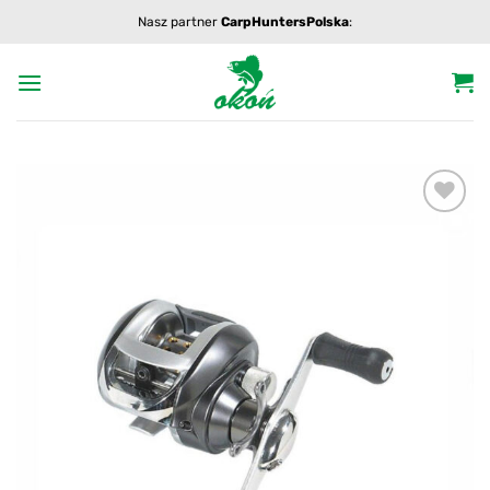
Przewiń
Nasz partner
CarpHuntersPolska
:
do
zawartości
Add to
wishlist