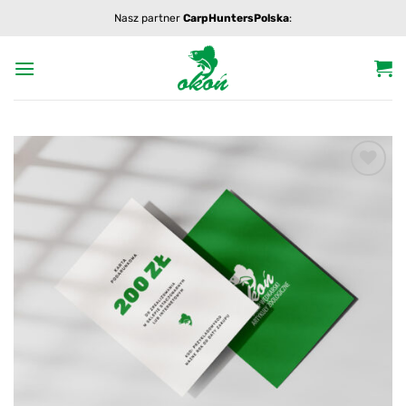
Przewiń
Nasz partner
CarpHuntersPolska
:
do
zawartości
Add to
wishlist