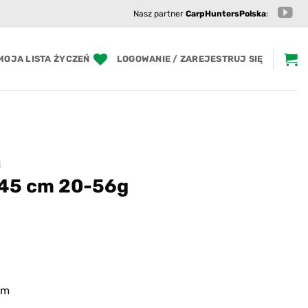
Nasz partner
CarpHuntersPolska
:
MOJA LISTA ŻYCZEŃ
LOGOWANIE / ZAREJESTRUJ SIĘ
i
245 cm 20-56g
cm