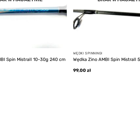
WĘDKI SPINNINGI
BI Spin Mistrall 10-30g 240 cm
Wędka Zino AMBI Spin Mistrall 
99,00
zł