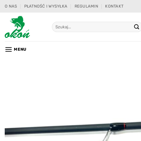
Przewiń
O NAS
PŁATNOŚĆ I WYSYŁKA
REGULAMIN
KONTAKT
do
zawartości
Szukaj:
MENU