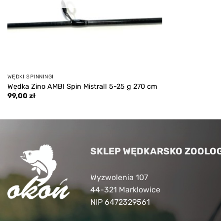
WĘDKI SPINNINGI
Wędka Zino AMBI Spin Mistrall 5-25 g 270 cm
99,00
zł
SKLEP WĘDKARSKO ZOOLOG
Wyzwolenia 107
44-321 Marklowice
NIP 6472329561