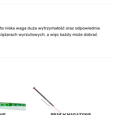
to niska waga duża wytrzymałość oraz odpowiednia
 ciężarach wyrzutowych, a więc każdy może dobrać
Add to
Add to
wishlist
wishlist
NIE
BRAK W MAGAZYNIE