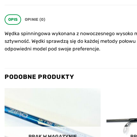
OPIS
OPINIE (0)
Wędka spinningowa wykonana z nowoczesnego wysoko mod
sztywność. Wędki sprawdzą się do każdej metody połowu 
odpowiedni model pod swoje preferencje.
PODOBNE PRODUKTY
Add to
wishlist
BRAK W MAGAZYNIE
BR