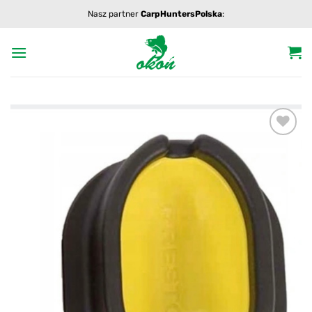
Przewiń
Nasz partner
CarpHuntersPolska
:
do
zawartości
Add to
wishlist