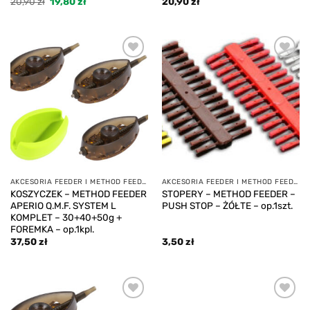
Pierwotna
Aktualna
20,90
zł
19,80
zł
20,90
zł
cena
cena
wynosiła:
wynosi:
20,90 zł.
19,80 zł.
Add to
Add to
wishlist
wishlist
AKCESORIA FEEDER I METHOD FEEDER
AKCESORIA FEEDER I METHOD FEEDER
KOSZYCZEK – METHOD FEEDER
STOPERY – METHOD FEEDER –
APERIO Q.M.F. SYSTEM L
PUSH STOP – ŻÓŁTE – op.1szt.
KOMPLET – 30+40+50g +
FOREMKA – op.1kpl.
37,50
zł
3,50
zł
Add to
Add to