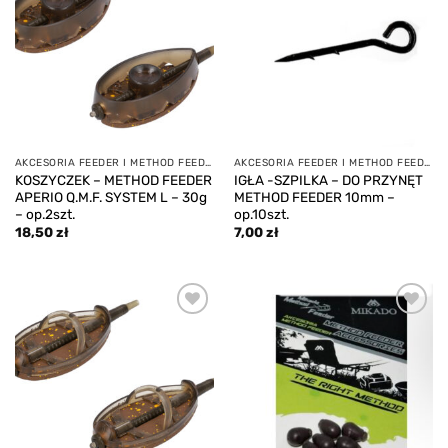
wishlist
wishlist
AKCESORIA FEEDER I METHOD FEEDER
AKCESORIA FEEDER I METHOD FEEDER
KOSZYCZEK – METHOD FEEDER
IGŁA -SZPILKA – DO PRZYNĘT
APERIO Q.M.F. SYSTEM L – 30g
METHOD FEEDER 10mm –
– op.2szt.
op.10szt.
18,50
zł
7,00
zł
Add to
Add to
wishlist
wishlist