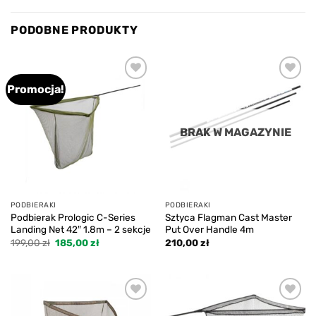
PODOBNE PRODUKTY
Promocja!
Add to
Add to
wishlist
wishlist
BRAK W MAGAZYNIE
PODBIERAKI
PODBIERAKI
Podbierak Prologic C-Series
Sztyca Flagman Cast Master
Landing Net 42″ 1.8m – 2 sekcje
Put Over Handle 4m
Pierwotna
Aktualna
199,00
zł
185,00
zł
210,00
zł
cena
cena
wynosiła:
wynosi:
199,00 zł.
185,00 zł.
Add to
Add to