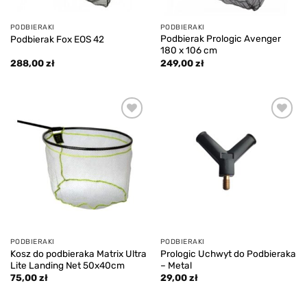
PODBIERAKI
PODBIERAKI
Podbierak Prologic Avenger
Podbierak Fox EOS 42
180 x 106 cm
288,00
zł
249,00
zł
Add to
Add to
wishlist
wishlist
PODBIERAKI
PODBIERAKI
Kosz do podbieraka Matrix Ultra
Prologic Uchwyt do Podbieraka
Lite Landing Net 50x40cm
– Metal
75,00
zł
29,00
zł