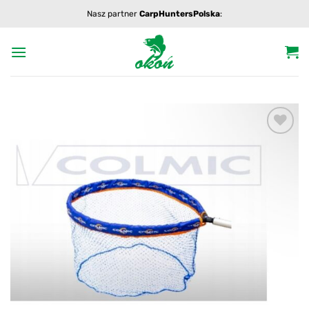
Przewiń
Nasz partner
CarpHuntersPolska
:
do
zawartości
Add to
wishlist