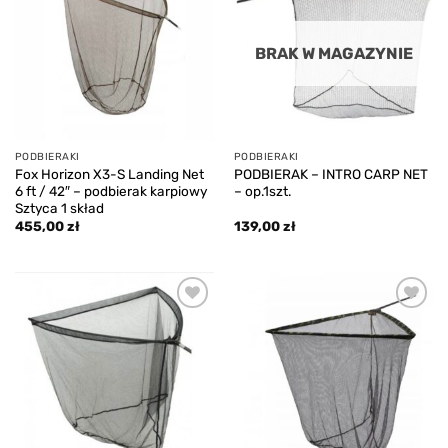
wishlist
wishlist
BRAK W MAGAZYNIE
PODBIERAKI
PODBIERAKI
Fox Horizon X3-S Landing Net
PODBIERAK – INTRO CARP NET
6 ft / 42″ – podbierak karpiowy
– op.1szt.
Sztyca 1 skład
455,00
zł
139,00
zł
Add to
Add to
wishlist
wishlist