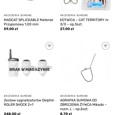
AKCESORIA SUMOWE
AKCESORIA SUMOWE
MADCAT SPLICEABLE Materiał
KOTWICA – CAT TERRITORY nr
Przyponowy 1,00 mm
3/0 – op.3szt.
59,00
zł
27,00
zł
Add to
Add to
wishlist
wishlist
BRAK W MAGAZYNIE
AKCESORIA SUMOWE
AKCESORIA SUMOWE
Zestaw sygnalizatorów Delphin
AGRAFKA SUMOWA DO
ROLER SHOCK 2+1
ZBROJENIA ŻYWCA Mikado –
rozm. L – op.2szt.
248,00
zł
8,70
zł