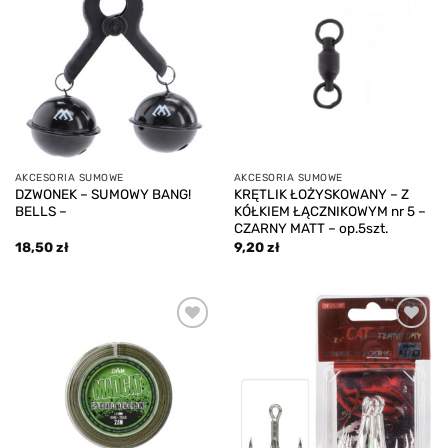
Add to
Add to
wishlist
wishlist
AKCESORIA SUMOWE
AKCESORIA SUMOWE
DZWONEK – SUMOWY BANG!
KRĘTLIK ŁOŻYSKOWANY – Z
BELLS –
KÓŁKIEM ŁĄCZNIKOWYM nr 5 –
CZARNY MATT – op.5szt.
18,50
zł
9,20
zł
Add to
Add to
wishlist
wishlist