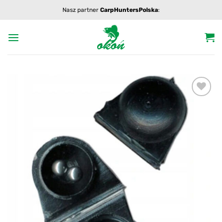
Przewiń
Nasz partner
CarpHuntersPolska
:
do
zawartości
Add to
wishlist