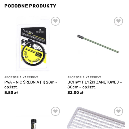
PODOBNE PRODUKTY
Add to
Add to
wishlist
wishlist
AKCESORIA KARPIOWE
AKCESORIA KARPIOWE
PVA – NIĆ ŚREDNIA (II) 20m –
UCHWYT ŁYŻKI ZANĘTOWEJ –
op.1szt.
80cm – op.1szt.
8,80
zł
32,00
zł
Add to
Add to
wishlist
wishlist