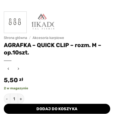
Strona główna
/
Akcesoria karpiowe
AGRAFKA – QUICK CLIP – rozm. M –
op.10szt.
5,50
zł
2 w magazynie
ilość AGRAFKA - QUICK CLIP - rozm. M - op.10szt.
DODAJ DO KOSZYKA