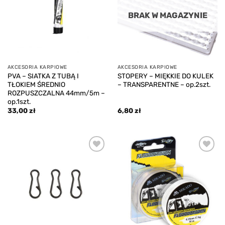
BRAK W MAGAZYNIE
AKCESORIA KARPIOWE
AKCESORIA KARPIOWE
PVA – SIATKA Z TUBĄ I
STOPERY – MIĘKKIE DO KULEK
TŁOKIEM ŚREDNIO
– TRANSPARENTNE – op.2szt.
ROZPUSZCZALNA 44mm/5m –
op.1szt.
33,00
zł
6,80
zł
Add to
Add to
wishlist
wishlist