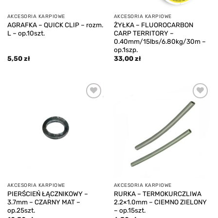
AKCESORIA KARPIOWE
AKCESORIA KARPIOWE
AGRAFKA – QUICK CLIP – rozm.
ŻYŁKA – FLUOROCARBON
L – op.10szt.
CARP TERRITORY –
0.40mm/15lbs/6.80kg/30m –
op.1szp.
5,50
zł
33,00
zł
Add to
Add to
wishlist
wishlist
AKCESORIA KARPIOWE
AKCESORIA KARPIOWE
PIERŚCIEŃ ŁĄCZNIKOWY –
RURKA – TERMOKURCZLIWA
3.7mm – CZARNY MAT –
2.2×1.0mm – CIEMNO ZIELONY
op.25szt.
– op.15szt.