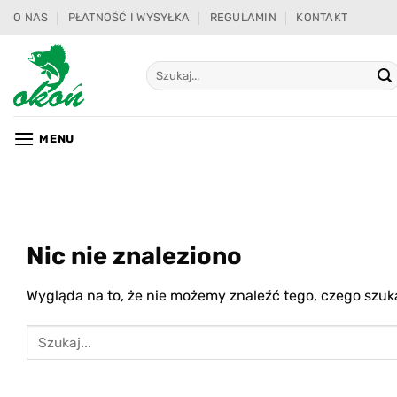
Przewiń
O NAS
PŁATNOŚĆ I WYSYŁKA
REGULAMIN
KONTAKT
do
zawartości
Szukaj:
MENU
Nic nie znaleziono
Wygląda na to, że nie możemy znaleźć tego, czego sz