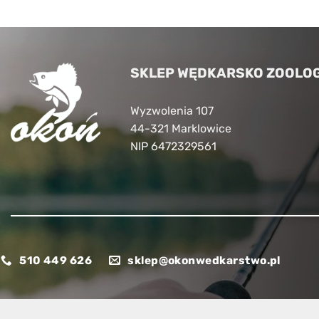
SKLEP WĘDKARSKO ZOOLOG
Wyzwolenia 107
44-321 Marklowice
NIP 6472329561
510 449 626
sklep@okonwedkarstwo.pl