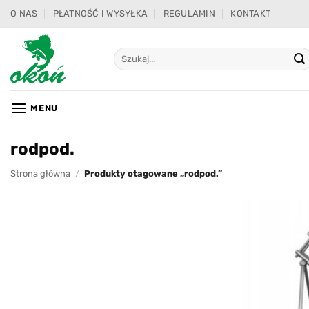
Przewiń
O NAS
PŁATNOŚĆ I WYSYŁKA
REGULAMIN
KONTAKT
do
zawartości
Szukaj:
MENU
rodpod.
Strona główna
/
Produkty otagowane „rodpod.”