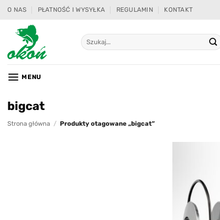
Przewiń
O NAS
PŁATNOŚĆ I WYSYŁKA
REGULAMIN
KONTAKT
do
zawartości
Szukaj:
MENU
bigcat
Strona główna
/
Produkty otagowane „bigcat”