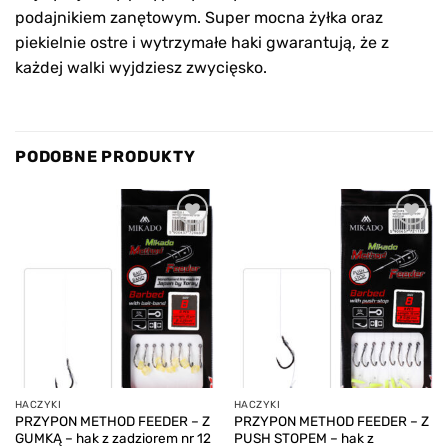
podajnikiem zanętowym. Super mocna żyłka oraz
piekielnie ostre i wytrzymałe haki gwarantują, że z
każdej walki wyjdziesz zwycięsko.
PODOBNE PRODUKTY
Add to
Add to
wishlist
wishlist
HACZYKI
HACZYKI
PRZYPON METHOD FEEDER – Z
PRZYPON METHOD FEEDER – Z
GUMKĄ – hak z zadziorem nr 12
PUSH STOPEM – hak z