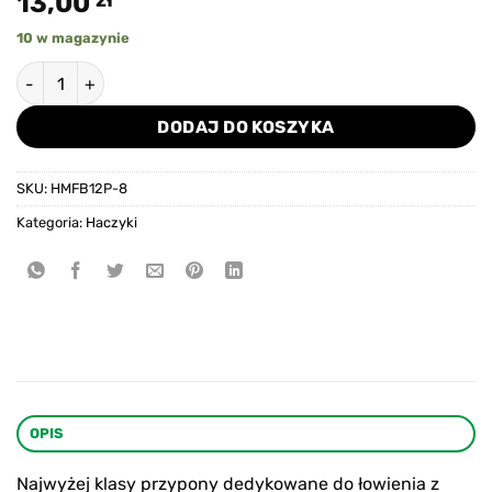
13,00
zł
10 w magazynie
ilość PRZYPON METHOD FEEDER - Z PUSH STOPEM - hak z zadz
DODAJ DO KOSZYKA
SKU:
HMFB12P-8
Kategoria:
Haczyki
OPIS
Najwyżej klasy przypony dedykowane do łowienia z