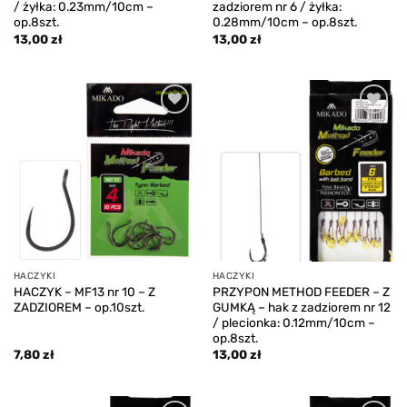
/ żyłka: 0.23mm/10cm –
zadziorem nr 6 / żyłka:
op.8szt.
0.28mm/10cm – op.8szt.
13,00
zł
13,00
zł
Add to
Add to
wishlist
wishlist
HACZYKI
HACZYKI
HACZYK – MF13 nr 10 – Z
PRZYPON METHOD FEEDER – Z
ZADZIOREM – op.10szt.
GUMKĄ – hak z zadziorem nr 12
/ plecionka: 0.12mm/10cm –
op.8szt.
7,80
zł
13,00
zł