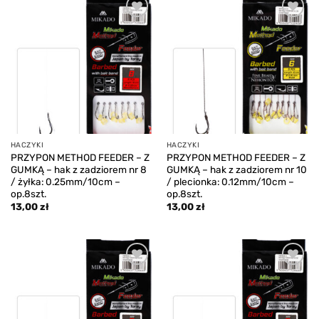
Add to
Add to
wishlist
wishlist
HACZYKI
HACZYKI
PRZYPON METHOD FEEDER – Z
PRZYPON METHOD FEEDER – Z
GUMKĄ – hak z zadziorem nr 8
GUMKĄ – hak z zadziorem nr 10
/ żyłka: 0.25mm/10cm –
/ plecionka: 0.12mm/10cm –
op.8szt.
op.8szt.
13,00
zł
13,00
zł
Add to
Add to
wishlist
wishlist