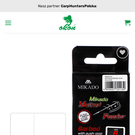
Przewiń
Nasz partner
CarpHuntersPolska
:
do
zawartości
Add to
wishlist