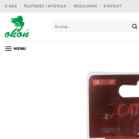
Przewiń
O NAS
PŁATNOŚĆ I WYSYŁKA
REGULAMIN
KONTAKT
do
zawartości
Szukaj:
MENU