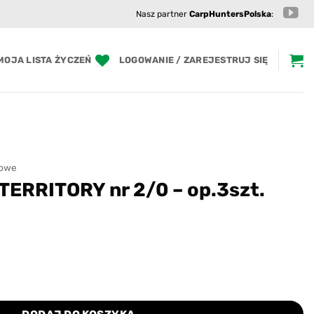
Nasz partner
CarpHuntersPolska
:
MOJA LISTA ŻYCZEŃ
LOGOWANIE / ZAREJESTRUJ SIĘ
mowe
TERRITORY nr 2/0 – op.3szt.
Y nr 2/0 - op.3szt.