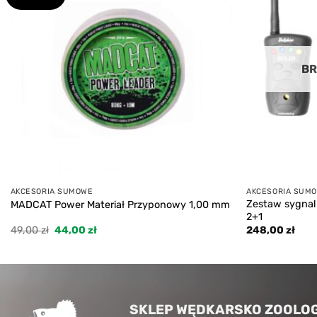
wishlist
BR
AKCESORIA SUMOWE
AKCESORIA SUM
Zestaw sygnal
MADCAT Power Materiał Przyponowy 1,00 mm
2+1
Pierwotna
Aktualna
49,00
zł
44,00
zł
248,00
zł
cena
cena
wynosiła:
wynosi:
49,00 zł.
44,00 zł.
SKLEP WĘDKARSKO ZOOLOG