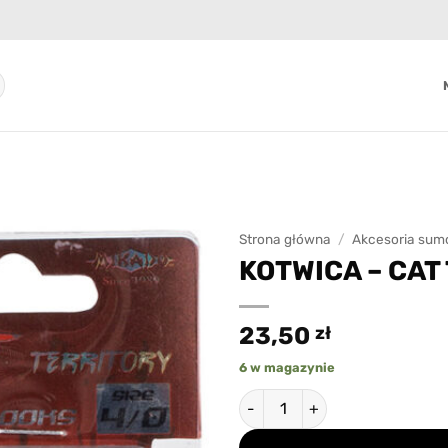
Strona główna
/
Akcesoria su
KOTWICA – CAT 
Add to
wishlist
23,50
zł
6 w magazynie
ilość KOTWICA - CAT TERRITOR