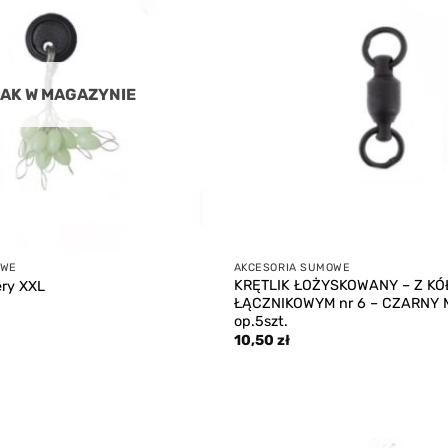
wishlist
AK W MAGAZYNIE
OWE
AKCESORIA SUMOWE
KRĘTLIK ŁOŻYSKOWANY – Z KÓ
ry XXL
ŁĄCZNIKOWYM nr 6 – CZARNY 
op.5szt.
10,50
zł
Add to