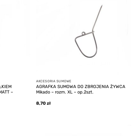
wishlist
wishlist
AKCESORIA SUMOWE
ŁKIEM
AGRAFKA SUMOWA DO ZBROJENIA ŻYWCA
MATT –
Mikado – rozm. XL – op.2szt.
8,70
zł
Add to
Add to