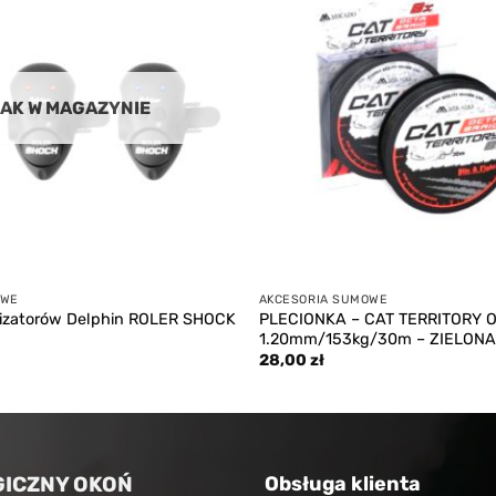
wishlist
AK W MAGAZYNIE
OWE
AKCESORIA SUMOWE
izatorów Delphin ROLER SHOCK
PLECIONKA – CAT TERRITORY O
1.20mm/153kg/30m – ZIELONA –
28,00
zł
ICZNY OKOŃ
Obsługa klienta